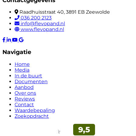
Contactgegevens
Raadhuisstraat 40, 3891 EB Zeewolde
036 200 2123
info@flevopand.nl
www.flevopand.nl
Navigatie
Home
Media
In de buurt
Documenten
Aanbod
Over ons
Reviews
Contact
Waardebepaling
Zoekopdracht