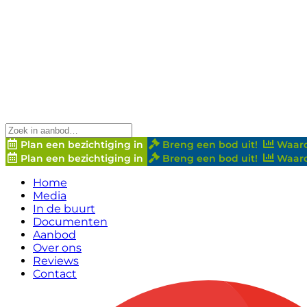
Plan een bezichtiging in
Breng een bod uit!
Waard
Plan een bezichtiging in
Breng een bod uit!
Waard
Home
Media
In de buurt
Documenten
Aanbod
Over ons
Reviews
Contact