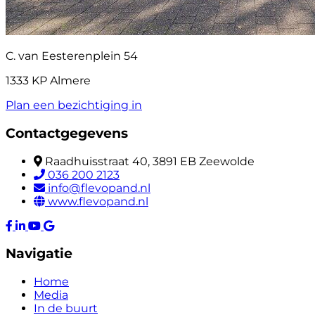
C. van Eesterenplein 54
1333 KP Almere
Plan een bezichtiging in
Contactgegevens
Raadhuisstraat 40, 3891 EB Zeewolde
036 200 2123
info@flevopand.nl
www.flevopand.nl
Navigatie
Home
Media
In de buurt